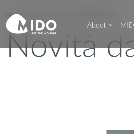
HOME
>
WHAT'S ON
>
NOVITÀ ESPOSITORI
About
MID
Novità da