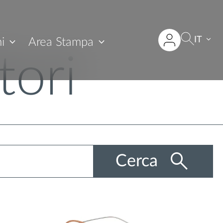
IT
i
Area Stampa
tori
Cerca