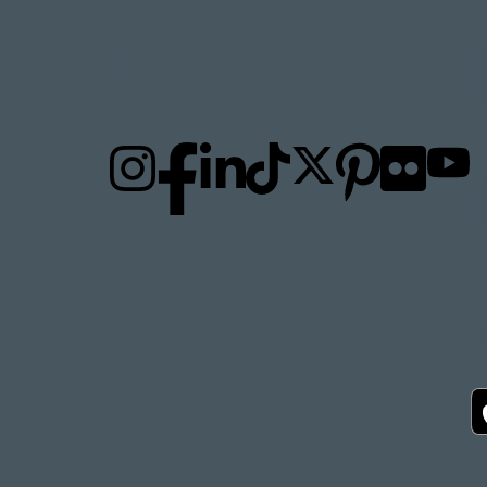
TO
US