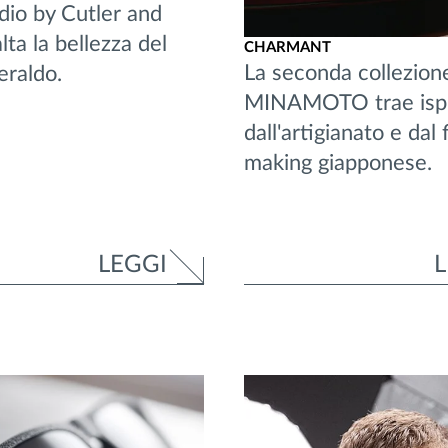
dio by Cutler and
lta la bellezza del
CHARMANT
La seconda collezion
eraldo.
MINAMOTO trae ispi
dall'artigianato e dal 
making giapponese.
LEGGI
L