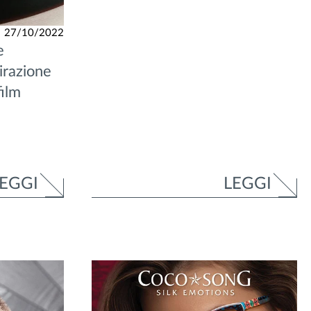
27/10/2022
e
razione
film
EGGI
LEGGI