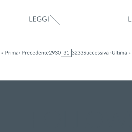
LEGGI
L
« Prima
‹ Precedente
29
30
31
32
33
Successiva ›
Ultima »
FOLLOW