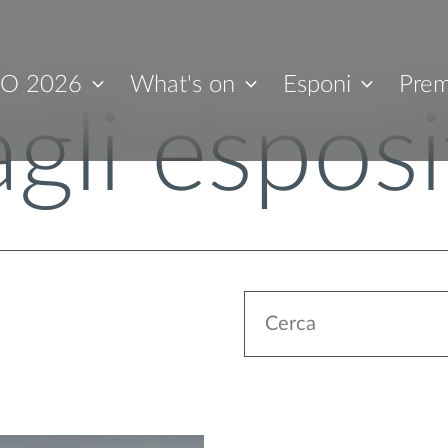
O 2026
What's on
Esponi
Prem
gli esposi