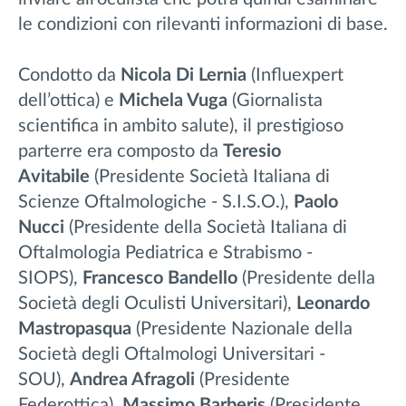
le condizioni con rilevanti informazioni di base.
Condotto da
Nicola Di Lernia
(Influexpert
dell’ottica) e
Michela Vuga
(Giornalista
scientifica in ambito salute), il prestigioso
parterre era composto da
Teresio
Avitabile
(Presidente Società Italiana di
Scienze Oftalmologiche - S.I.S.O.),
Paolo
Nucci
(Presidente della Società Italiana di
Oftalmologia Pediatrica e Strabismo -
SIOPS),
Francesco Bandello
(Presidente della
Società degli Oculisti Universitari),
Leonardo
Mastropasqua
(Presidente Nazionale della
Società degli Oftalmologi Universitari -
SOU),
Andrea Afragoli
(Presidente
Federottica),
Massimo Barberis
(Presidente