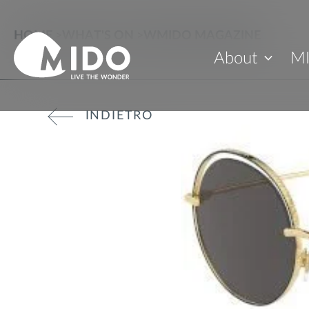
HOME
>
WHAT'S ON
>
WMIDO MAGAZINE
About
M
INDIETRO