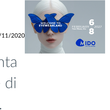
/11/2020
nta
 di
.