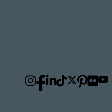
FOLLOW
TO
US