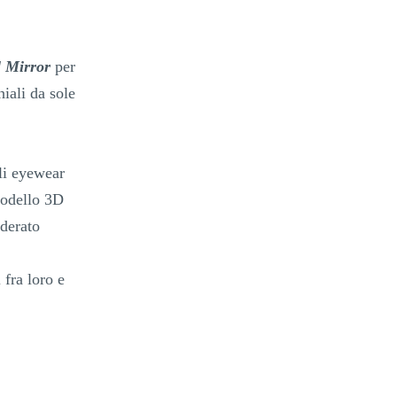
 Mirror
per
hiali da sole
lli eyewear
modello 3D
iderato
 fra loro e