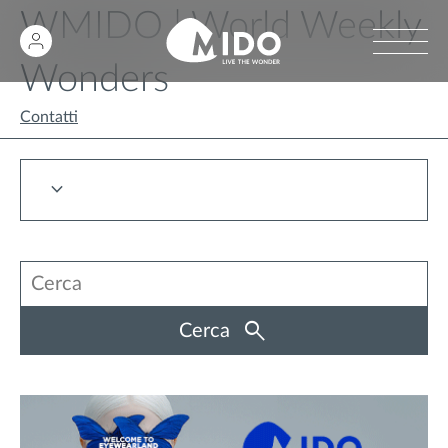
WMIDO | World Weekly
Wonders
Contatti
Cerca