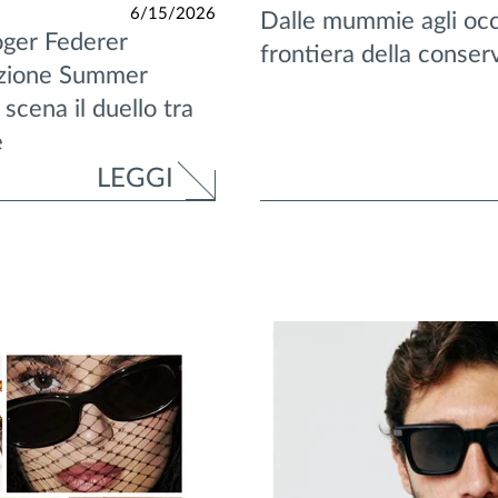
6/15/2026
Dalle mummie agli occh
oger Federer
frontiera della conser
ezione Summer
scena il duello tra
e
LEGGI