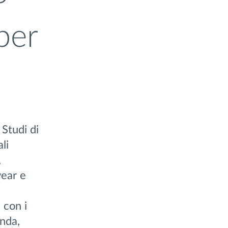
per
Studi di
li
,
wear e
 con i
enda,