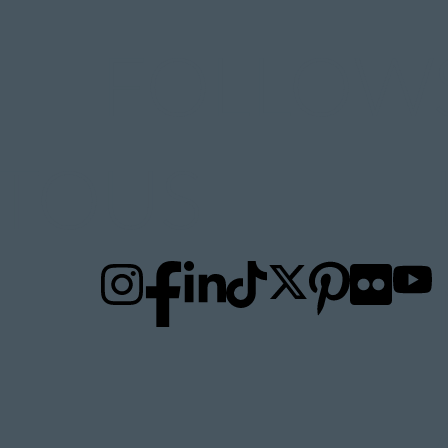
FOLLOW
TO
US