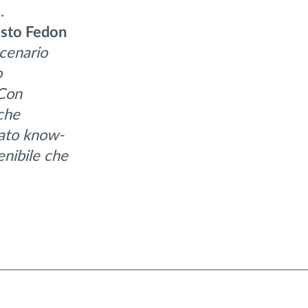
.
isto Fedon
cenario
o
 Con
 che
dato know-
enibile che