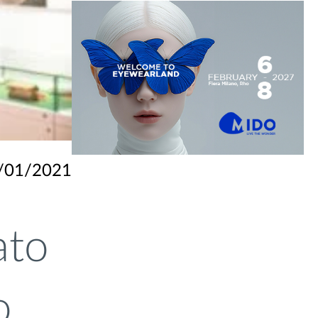
/01/2021
ato
o