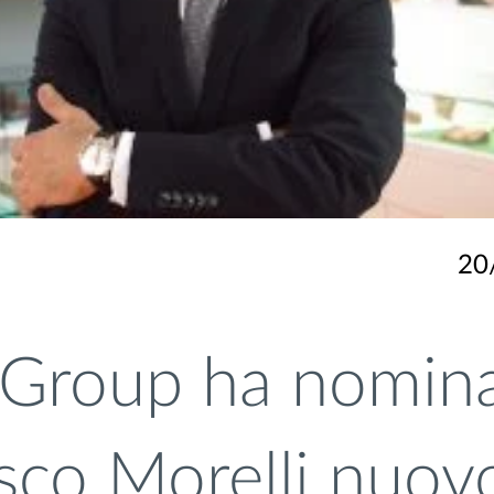
20
Group ha nomin
sco Morelli nuov