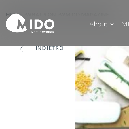
HOME
>
WHAT'S ON
>
WMIDO MAGAZINE
About
M
INDIETRO