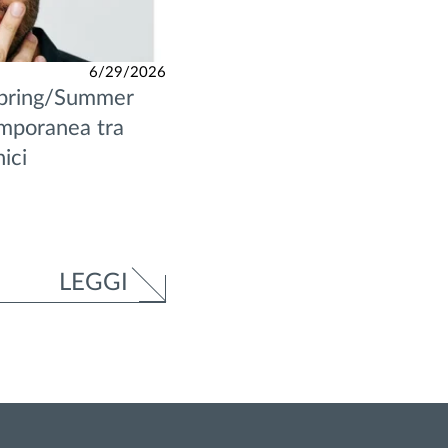
6/29/2026
pring/Summer
mporanea tra
nici
LEGGI