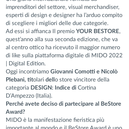
imprenditori del settore, visual merchandiser,
esperti di design e designer ha l’arduo compito
di scegliere i migliori delle due categorie.
Ad essi si affianca Il premio
YOUR BESTORE
,
quest’anno alla sua seconda edizione, che va
al centro ottico ha ricevuto il maggior numero
di like sulla piattaforma digitale di MIDO 2022
| Digital Edition.
Oggi incontriamo
Giovanni Comotti e Nicolò
Plebani, tit
olari
dell
o store vincitore della
categoria
DESIGN:
Indice di
Cortina
D’Ampezzo (Italia).
Perché avete deciso di partecipare al BeStore
Award?
MIDO è la manifestazione fieristica più
importante al mondo e il BeStore Award è uno