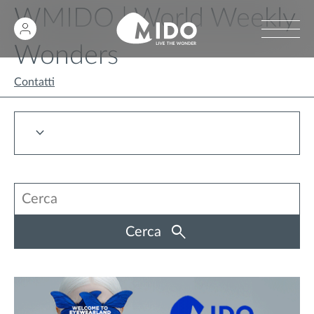
WMIDO | World Weekly
Wonders
Contatti
Cerca