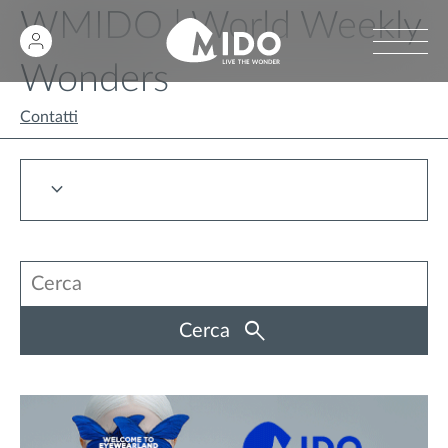
WMIDO | World Weekly
Wonders
Contatti
Cerca