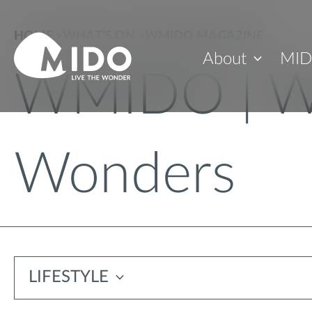
HOME
>
WHAT'S ON
>
WMIDO MAGAZINE
About
MID
WMIDO | W
Wonders
LIFESTYLE