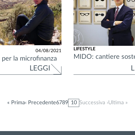
LIFESTYLE
04/08/2021
MIDO: cantiere soste
per la microfinanza
LEGGI
L
« Prima
‹ Precedente
6
7
8
9
10
Successiva ›
Ultima »