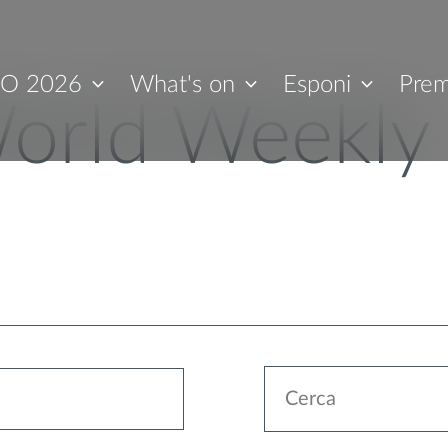
O 2026
What's on
Esponi
Prem
orld Weekly