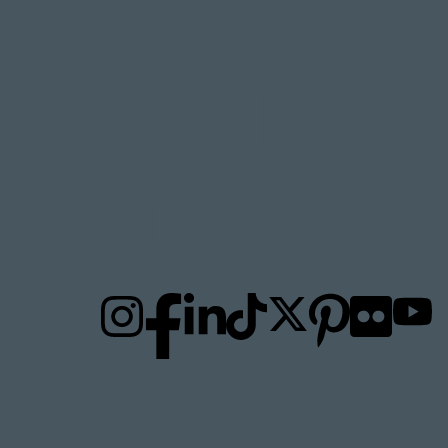
FOLLOW
TO
US