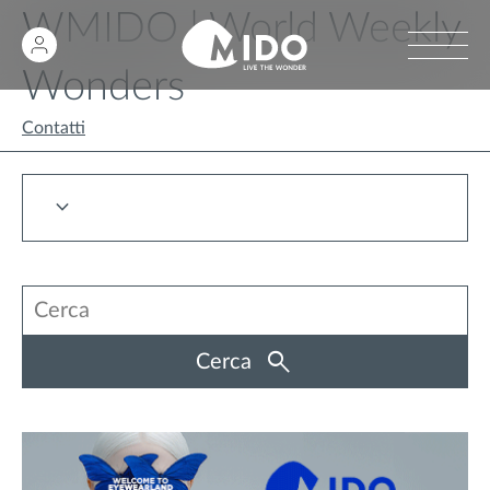
WMIDO | World Weekly
Wonders
Contatti
Cerca