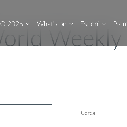
O 2026
What's on
Esponi
Prem
orld Weekly