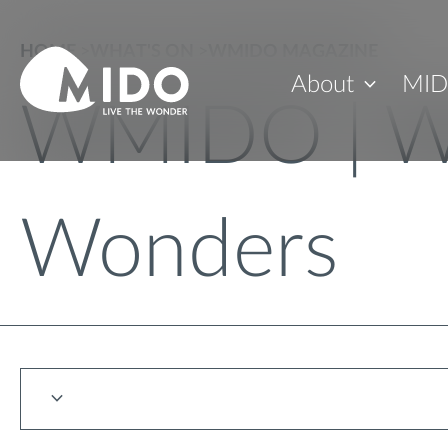
HOME
>
WHAT'S ON
>
WMIDO MAGAZINE
About
MID
WMIDO | W
Wonders