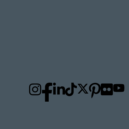
FOLLOW
TO
US