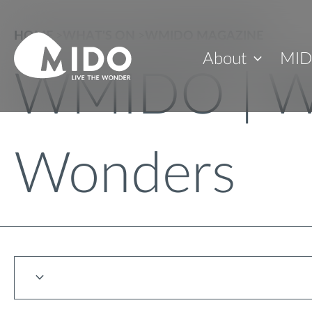
HOME
>
WHAT'S ON
>
WMIDO MAGAZINE
About
MID
WMIDO | W
Wonders