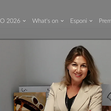
O 2026
What's on
Esponi
Prem