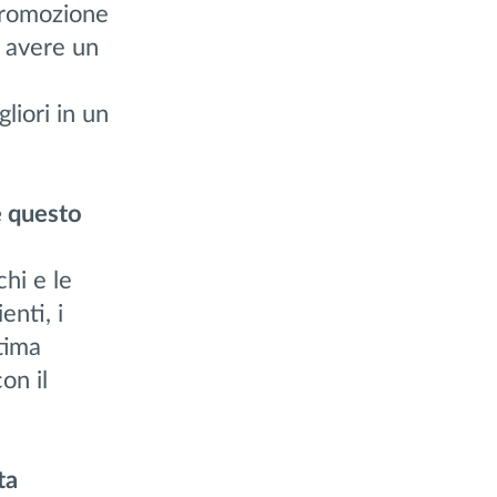
 promozione
o avere un
gliori in un
e questo
hi e le
enti, i
ttima
on il
ta