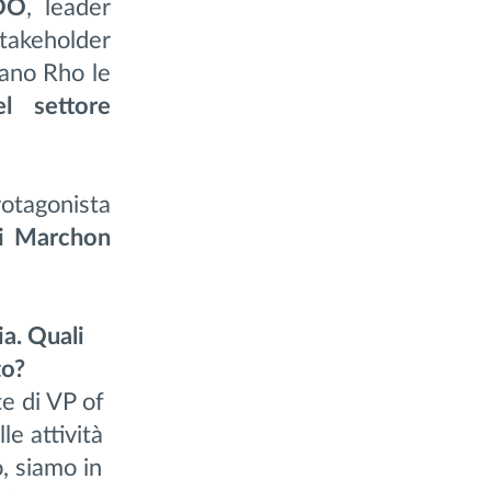
DO
, leader
takeholder
lano Rho le
el settore
rotagonista
di Marchon
a. Quali
to?
te di VP of
e attività
, siamo in