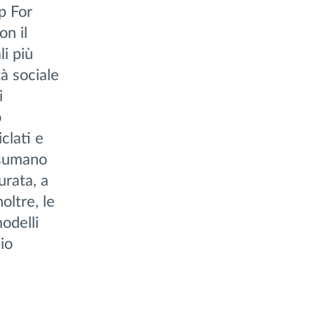
p For
on il
li più
tà sociale
i
o
clati e
nsumano
urata, a
oltre, le
delli
io