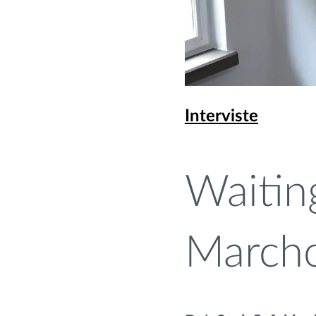
Interviste
Waitin
March