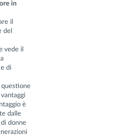
ore in
re il
 del
 vede il
za
 e di
a questione
 vantaggi
antaggio è
te dalle
 di donne
enerazioni