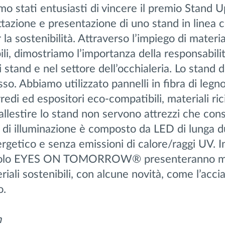
mo stati entusiasti di vincere il premio Stand U
tazione e presentazione di uno stand in linea c
a sostenibilità. Attraverso l’impiego di materia
abili, dimostriamo l’importanza della responsabili
 stand e nel settore dell’occhialeria. Lo stand d
so. Abbiamo utilizzato pannelli in fibra di legn
redi ed espositori eco-compatibili, materiali rici
 allestire lo stand non servono attrezzi che co
a di illuminazione è composto da LED di lunga d
etico e senza emissioni di calore/raggi UV. In
ngolo EYES ON TOMORROW® presenteranno mo
iali sostenibili, con alcune novità, come l’accia
o.
n