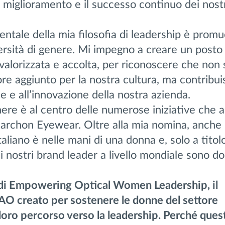
il miglioramento e il successo continuo dei nost
ntale della mia filosofia di leadership è prom
iversità di genere. Mi impegno a creare un posto 
è valorizzata e accolta, per riconoscere che non 
re aggiunto per la nostra cultura, ma contribu
e e all’innovazione della nostra azienda.
nere è al centro delle numerose iniziative che
Marchon Eyewear. Oltre alla mia nomina, anche 
taliano è nelle mani di una donna e, solo a titol
i nostri brand leader a livello mondiale sono d
 di Empowering Optical Women Leadership, il
 creato per sostenere le donne del settore
l loro percorso verso la leadership. Perché ques