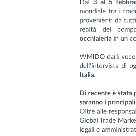
Dal
3 al 5 febbr
mondiale tra i tra
provenienti da tutt
realtà del com
occhialeria
in un co
WMIDO darà voce ad
dell’intervista di 
Italia.
Di recente è stata
saranno i principal
Oltre alle responsa
Global Trade Market
legali e amministra