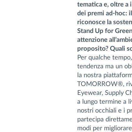
tematica e, oltre a
dei premi ad-hoc: i
riconosce la sosteni
Stand Up for Green,
attenzione all’amb
proposito? Quali so
Per qualche tempo, 
tendenza ma un obb
la nostra piattafor
TOMORROW®, riveste
Eyewear, Supply Ch
a lungo termine a l
nostri occhiali e i
partecipa direttam
modi per migliorare