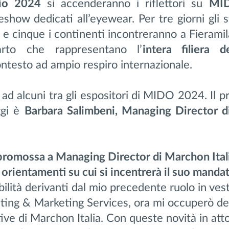
aio 2024
si accenderanno i riflettori su
MI
deshow dedicati all’eyewear. Per tre
giorni gli
s
i e cinque i continenti incontreranno a Fierami
parto
che rappresentano l’
intera filiera d
ntesto ad ampio respiro internazionale.
 alcuni tra gli espositori di MIDO 2024. Il p
oggi è
Barbara Salimbeni,
Managing Director 
 promossa a Managing Director di Marchon Itali
i orientamenti su cui si incentrerà il suo manda
bilità derivanti dal mio precedente ruolo in ves
ing & Marketing Services, ora mi occuperò dell
tive di Marchon Italia. Con queste novità in atto