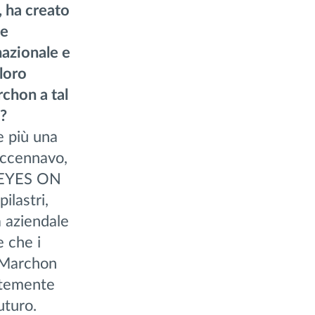
, ha creato
he
rnazionale e
 loro
chon a tal
a?
e più una
accennavo,
, EYES ON
lastri,
 aziendale
e che i
. Marchon
ntemente
uturo.