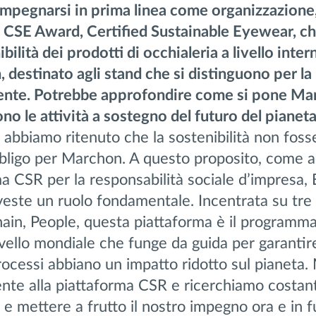
 impegnarsi in prima linea come organizzazione
l CSE Award, Certified Sustainable Eyewear, c
bilità dei prodotti di occhialeria a livello inte
 destinato agli stand che si distinguono per la
iente. Potrebbe approfondire come si pone Mar
no le attività a sostegno del futuro del pianet
abbiamo ritenuto che la sostenibilità non foss
ligo per Marchon. A questo proposito, come 
ma CSR per la responsabilità sociale d’impresa
 un ruolo fondamentale. Incentrata su tre pi
ain, People, questa piattaforma è il programma
ivello mondiale che funge da guida per garantir
 processi abbiano un impatto ridotto sul pianeta
ente alla piattaforma CSR e ricerchiamo costa
 e mettere a frutto il nostro impegno ora e in f