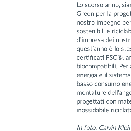
Lo scorso anno, sia
Green per la proget
nostro impegno per l
sostenibili e ricicl
d’impresa dei nostri
quest’anno è lo stes
certificati FSC®, ar
biocompatibili. Per
energia e il sistem
basso consumo energ
montature dell’a
progettati con mater
inossidabile riciclat
In foto: Calvin Klei