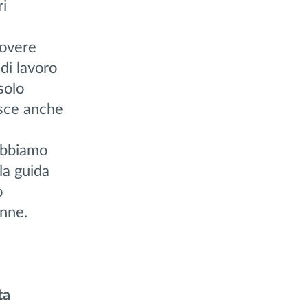
ri
uovere
di lavoro
solo
isce anche
 abbiamo
la guida
o
onne.
ta