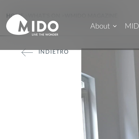
HOME
>
WHAT'S ON
>
WMIDO MAGAZINE
About
MID
INDIETRO