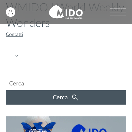
WMIDO | World Weekly
Wonders
Contatti
Cerca