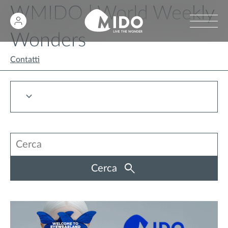
WMIDO | World Weekly
Wonders
Contatti
Cerca