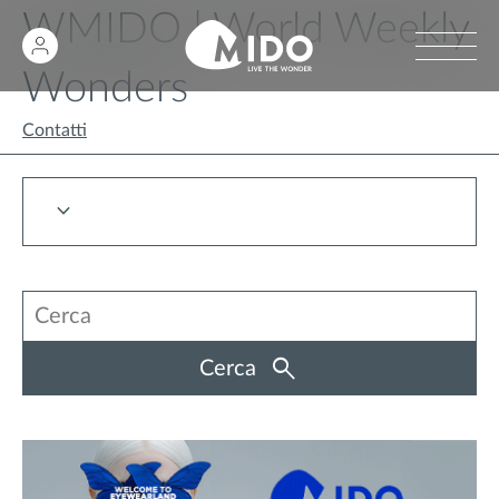
WMIDO | World Weekly
Wonders
Contatti
Cerca